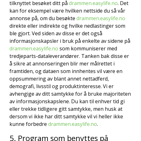
tilknyttet besøket ditt på
drammen.easylife.no
. Det
kan for eksempel være hvilken nettside du så vår
annonse på, om du besøkte
drammen.easylife.no
direkte eller indirekte og hvilke nedlastinger som
ble gjort. Ved siden av disse er det også
informasjonskapsler i bruk på enkelte av sidene på
drammen.easylife.no
som kommuniserer med
tredjeparts-dataleverandører. Tanken bak disse er
å sikre at annonseringen blir mer målrettet i
framtiden, og dataen som innhentes vil være en
oppsummering av blant annet nettadferd,
demografi, livsstil og produktinteresse. Vi er
avhengige av ditt samtykke for å bruke majoriteten
av informasjonskapslene. Du kan til enhver tid gi
eller trekke tidligere gitt samtykke, men husk at
dersom vi ikke har ditt samtykke vil vi heller ikke
kunne forbedre
drammen.easylife.no
.
5. Program som benyttes på