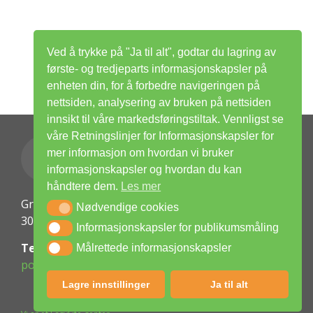
Ved å trykke på "Ja til alt", godtar du lagring av
første- og tredjeparts informasjonskapsler på
enheten din, for å forbedre navigeringen på
nettsiden, analysering av bruken på nettsiden
innsikt til våre markedsføringstiltak. Vennligst se
våre Retningslinjer for Informasjonskapsler for
mer informasjon om hvordan vi bruker
informasjonskapsler og hvordan du kan
håndtere dem.
Les mer
Griffenfeldts gate 7
Nødvendige cookies
Nødvendige cookies
3045 DRAMMEN
Informasjonskapsler for publikumsmåling
Informasjonskapsler for publikumsmåling
Telefon:
32 69 90 09
Målrettede informasjonskapsler
Målrettede informasjonskapsler
post@drammen.easylife.no
Lagre innstillinger
Ja til alt