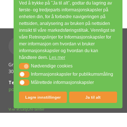
Ved å trykke på "Ja til alt", godtar du lagring av
første- og tredjeparts informasjonskapsler på
enheten din, for å forbedre navigeringen på
nettsiden, analysering av bruken på nettsiden
innsikt til våre markedsføringstiltak. Vennligst se
våre Retningslinjer for Informasjonskapsler for
mer informasjon om hvordan vi bruker
informasjonskapsler og hvordan du kan
håndtere dem.
Les mer
Griffenfeldts gate 7
Nødvendige cookies
Nødvendige cookies
3045 DRAMMEN
Informasjonskapsler for publikumsmåling
Informasjonskapsler for publikumsmåling
Telefon:
32 69 90 09
Målrettede informasjonskapsler
Målrettede informasjonskapsler
post@drammen.easylife.no
Lagre innstillinger
Ja til alt
Vi er et EasyLife-senter