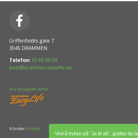
Griffenfeldts gate 7
3045 DRAMMEN
Telefon:
32 69 90 09
post@drammen.easylife.no
Vi er et EasyLife-senter
Vi bruker
cookies
.
Ved å trykke på "Ja til alt", godtar du l