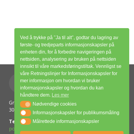
Ved å trykke på "Ja til alt", godtar du lagring av
første- og tredjeparts informasjonskapsler på
enheten din, for å forbedre navigeringen på
nettsiden, analysering av bruken på nettsiden
innsikt til våre markedsføringstiltak. Vennligst se
våre Retningslinjer for Informasjonskapsler for
mer informasjon om hvordan vi bruker
informasjonskapsler og hvordan du kan
håndtere dem.
Les mer
Griffenfeldts gate 7
Nødvendige cookies
Nødvendige cookies
3045 DRAMMEN
Informasjonskapsler for publikumsmåling
Informasjonskapsler for publikumsmåling
Telefon:
32 69 90 09
Målrettede informasjonskapsler
Målrettede informasjonskapsler
post@drammen.easylife.no